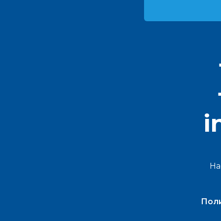
i
На
Поли