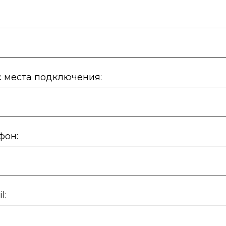
 места подключения:
фон:
l: