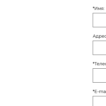
*Имя:
Адрес
*Теле
*E-mai