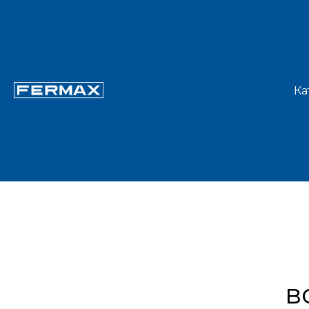
Ка
ИНДИВИД
в