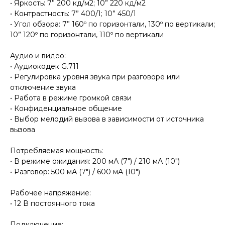
• Яркость: 7” 200 кд/м2; 10” 220 кд/м2
• Контрастность: 7” 400/1; 10” 450/1
• Угол обзора: 7” 160º по горизонтали, 130º по вертикали;
10” 120º по горизонтали, 110º по вертикали
Аудио и видео:
• Аудиокодек G.711
• Регулировка уровня звука при разговоре или
отключение звука
• Работа в режиме громкой связи
• Конфиденциальное общение
• Выбор мелодий вызова в зависимости от источника
вызова
Потребляемая мощность:
• В режиме ожидания: 200 мА (7") / 210 мА (10")
• Разговор: 500 мА (7") / 600 мА (10")
Рабочее напряжение:
• 12 В постоянного тока
Подключение: