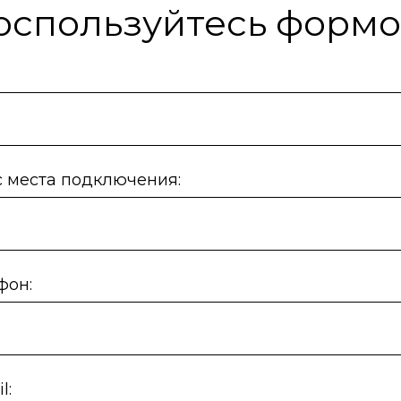
оспользуйтесь формо
 места подключения:
фон:
l: