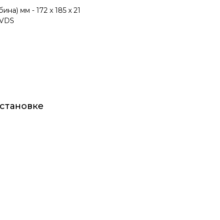
на) мм - 172 x 185 x 21
 VDS
установке