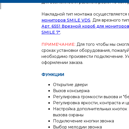
для возможности разблокировки точки п
Накладной тип монтажа осуществляется
мониторов SMILE VDS
. Для врезного т
Арт. 6551 Врезной короб для мониторов
SMILE 7"
.
ПРИМЕЧАНИЕ:
Для того чтобы мы смогл
сроках установки оборудования, пожалу
необходимо произвести подключение. Ук
оформлении заказа.
ФУНКЦИИ
Открытие двери
Вызов консьержа
Регулировка громкости вызова и "б
Регулировка яркости, контраста и 
Настройка дополнительных кнопок F
вызова охраны
Подключение кнопки звонка
Выбор мелодии звонка