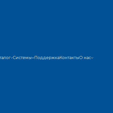
SMILE 7" TOUCH МОНИТОР VD
SKU:
6575
талог
Системы
Поддержка
Контакты
О нас
50 150
р.
Тип монтажа:
В корзину
ОПИСАНИЕ
Мониторы SMILE предназначены для безо