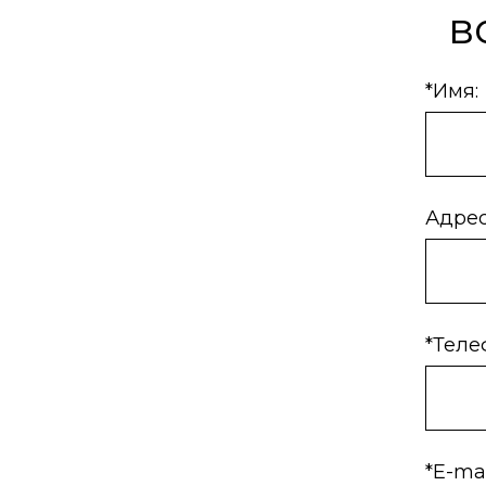
в
*Имя:
Адрес
*Теле
*E-mai